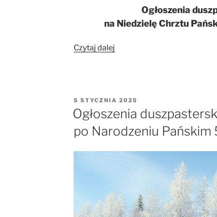
Ogłoszenia dusz
na Niedzielę Chrztu Pańsk
„Ogłoszenia
Czytaj dalej
duszpasterskie
na
Niedzielę
Chrztu
OPUBLIKOWANE
5 STYCZNIA 2025
Pańskiego
W
Ogłoszenia duszpasterski
12.01.2025
po Narodzeniu Pańskim 5
r.”