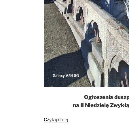
Ogłoszenia dusz
na II Niedzielę Zwykł
„Ogłoszenia
Czytaj dalej
duszpasterskie