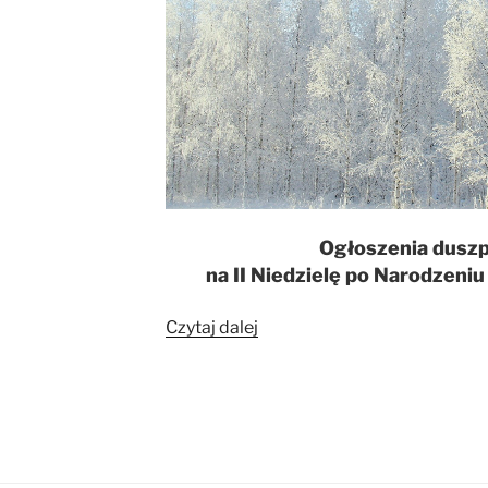
Ogłoszenia duszp
na II Niedzielę po Narodzeni
„Ogłoszenia
Czytaj dalej
duszpasterskie
na
II
Niedzielę
po
Narodzeniu