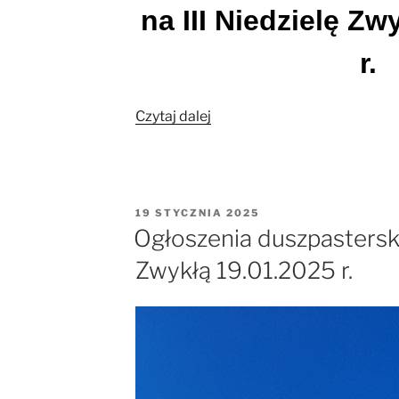
na III Niedzielę Zw
r.
„Ogłoszenia
Czytaj dalej
duszpasterskie
na
III
Niedzielę
OPUBLIKOWANE
19 STYCZNIA 2025
Zwykłą
W
Ogłoszenia duszpasterski
26.01.2025
Zwykłą 19.01.2025 r.
r.”