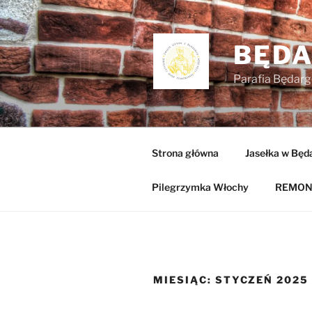
Przejdź
do
treści
BĘD
Parafia Będarg
Strona główna
Jasełka w Będ
Pilegrzymka Włochy
REMON
MIESIĄC:
STYCZEŃ 2025