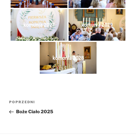
komunia 2027
komunia 2029
komunia 2028
Nawigacja
Poprzedni
POPRZEDNI
wpisu
wpis
Boże Ciało 2025