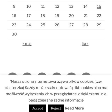
9
10
11
12
13
14
15
16
17
18
19
20
21
22
23
24
25
26
27
28
29
30
« maj
lip »
Strona
Jasełka
Msze
Z
Kontakt
Pielgrzymka
'Nasza strona internetowa używa plików cookies (tzw.
główna
w
święte
życia
do
Pilegrzymka
REMONT
ciasteczka) Każdy może zaakceptować pliki cookies albo ma
Będargowie
parafii
Lourdes
Włochy
możliwość wyłączenia ich w przeglądarce, dzięki czemu nie
galerie
będą zbierane żadne informacje
zdjęć
Dumnie wspierane przez WordPress
Read More
Accept
Reject