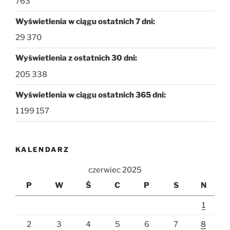
763
Wyświetlenia w ciągu ostatnich 7 dni:
29 370
Wyświetlenia z ostatnich 30 dni:
205 338
Wyświetlenia w ciągu ostatnich 365 dni:
1 199 157
KALENDARZ
czerwiec 2025
P
W
Ś
C
P
S
N
1
2
3
4
5
6
7
8