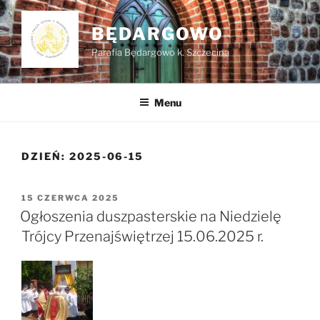
Przejdź
do
BĘDARGOWO
treści
Parafia Będargowo k. Szczecina
Menu
DZIEŃ:
2025-06-15
OPUBLIKOWANE
15 CZERWCA 2025
W
Ogłoszenia duszpasterskie na Niedzielę
Trójcy Przenajświętrzej 15.06.2025 r.