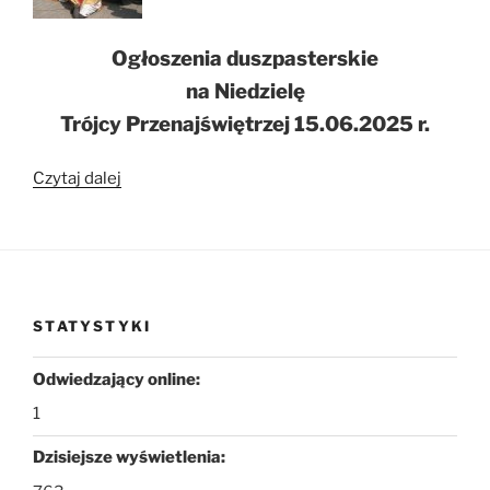
Ogłoszenia duszpasterskie
na Niedzielę
Trójcy Przenajświętrzej 15.06.2025 r.
„Ogłoszenia
Czytaj dalej
duszpasterskie
na
Niedzielę
Trójcy
Przenajświętrzej
STATYSTYKI
15.06.2025
r.”
Odwiedzający online:
1
Dzisiejsze wyświetlenia: