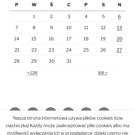
P
W
Ś
C
P
S
N
1
2
3
4
5
6
7
8
9
10
11
12
13
14
15
16
17
18
19
20
21
22
23
24
25
26
27
28
29
30
31
« cze
sie »
Strona
Jasełka
Msze
Z
Kontakt
Pielgrzymka
'Nasza strona internetowa używa plików cookies (tzw.
główna
w
święte
życia
do
Pilegrzymka
REMONT
ciasteczka) Każdy może zaakceptować pliki cookies albo ma
Będargowie
parafii
Lourdes
Włochy
możliwość wyłączenia ich w przeglądarce, dzięki czemu nie
galerie