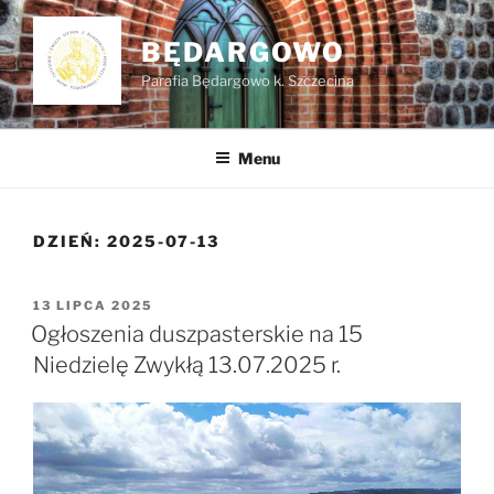
Przejdź
do
BĘDARGOWO
treści
Parafia Będargowo k. Szczecina
Menu
DZIEŃ:
2025-07-13
OPUBLIKOWANE
13 LIPCA 2025
W
Ogłoszenia duszpasterskie na 15
Niedzielę Zwykłą 13.07.2025 r.