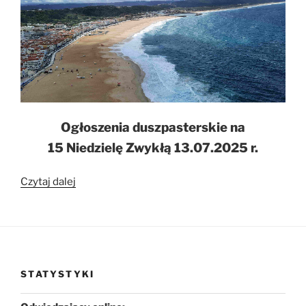
Ogłoszenia duszpasterskie na
15 Niedzielę Zwykłą 13.07.2025 r.
„Ogłoszenia
Czytaj dalej
duszpasterskie
na
15
Niedzielę
Zwykłą
STATYSTYKI
13.07.2025
r.”