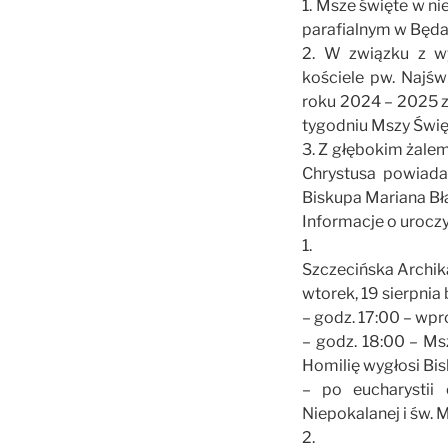
1. Msze święte w ni
parafialnym w Będar
2. W związku z wy
kościele pw. Najś
roku 2024 – 2025 
tygodniu Mszy Święt
3. Z głębokim żale
Chrystusa powiadam
Biskupa Mariana Bł
Informacje o urocz
1.
Szczecińska Archik
wtorek, 19 sierpnia 
– godz. 17:00 – wp
– godz. 18:00 – M
Homilię wygłosi B
– po eucharystii
Niepokalanej i św.
2.