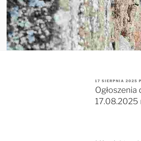
OPUBLIKOWANE
17 SIERPNIA 2025
W
Ogłoszenia 
17.08.2025 r