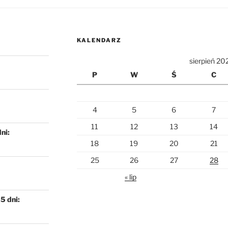
KALENDARZ
sierpień 20
P
W
Ś
C
4
5
6
7
11
12
13
14
dni:
18
19
20
21
25
26
27
28
« lip
5 dni: