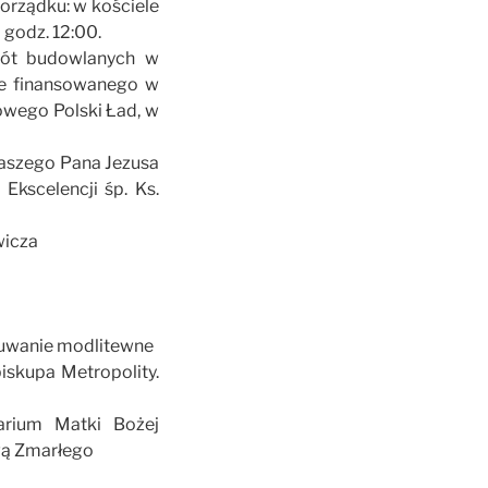
porządku: w kościele
 godz. 12:00.
obót budowlanych w
ie finansowanego w
wego Polski Ład, w
naszego Pana Jezusa
Ekscelencji śp. Ks.
wicza
czuwanie modlitewne
skupa Metropolity.
arium Matki Bożej
wą Zmarłego