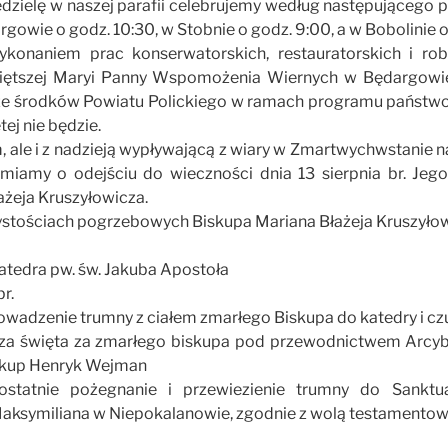
edzielę w naszej parafii celebrujemy według następującego 
gowie o godz. 10:30, w Stobnie o godz. 9:00, a w Bobolinie o
konaniem prac konserwatorskich, restauratorskich i r
więtszej Maryi Panny Wspomożenia Wiernych w Będargow
ze środków Powiatu Polickiego w ramach programu państwo
ej nie będzie.
m, ale i z nadzieją wypływającą z wiary w Zmartwychwstanie 
iamy o odejściu do wieczności dnia 13 sierpnia br. Jego 
ażeja Kruszyłowicza.
ystościach pogrzebowych Biskupa Mariana Błażeja Kruszyło
atedra pw. św. Jakuba Apostoła
br.
rowadzenie trumny z ciałem zmarłego Biskupa do katedry i 
sza święta za zmarłego biskupa pod przewodnictwem Arcybi
iskup Henryk Wejman
 ostatnie pożegnanie i przewiezienie trumny do Sanktu
 Maksymiliana w Niepokalanowie, zgodnie z wolą testamento