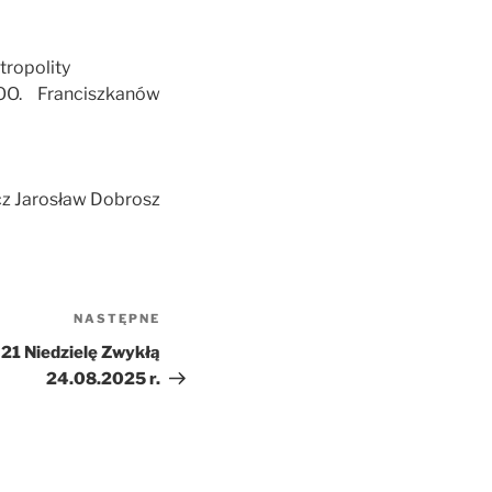
ropolity
O. Franciszkanów
cz Jarosław Dobrosz
NASTĘPNE
Następny
wpis
 21 Niedzielę Zwykłą
24.08.2025 r.