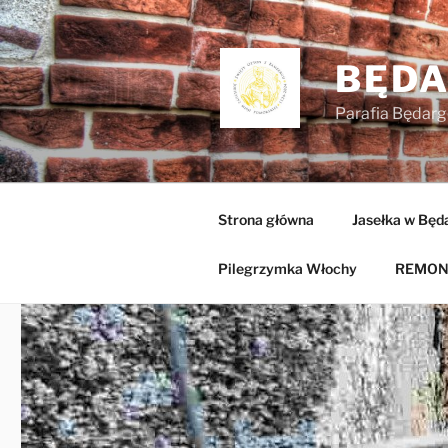
Przejdź
do
treści
BĘD
Parafia Będarg
Strona główna
Jasełka w Będ
Pilegrzymka Włochy
REMON