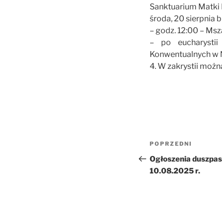
Sanktuarium Matki 
środa, 20 sierpnia b
– godz. 12:00 – M
– po eucharysti
Konwentualnych w N
4. W zakrystii możn
Nawigacja
Poprzedni
POPRZEDNI
wpisu
wpis
Ogłoszenia duszpast
10.08.2025 r.