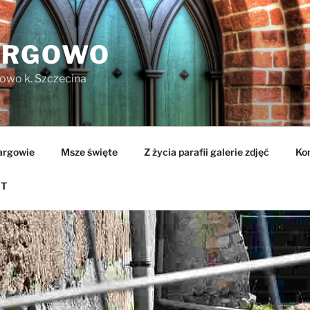
ARGOWO
owo k. Szczecina
argowie
Msze święte
Z życia parafii galerie zdjęć
Ko
T