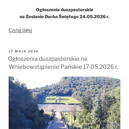
Ogłoszenia duszpasterskie
na Zesłanie Ducha Świętego 24.05.2026 r.
„Ogłoszenia
Czytaj dalej
duszpasterskie
na
Zesłanie
OPUBLIKOWANE
17 MAJA 2026
W
Ducha
Ogłoszenia duszpasterskie na
Świętego
Wniebowstąpienie Pańskie 17.05.2026 r.
24.05.2026
r.”