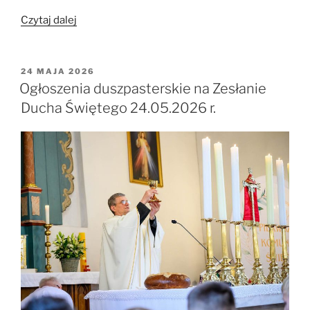
„Ogłoszenia
Czytaj dalej
duszpasterskie
na
uroczystość
OPUBLIKOWANE
24 MAJA 2026
W
Trójcy
Ogłoszenia duszpasterskie na Zesłanie
Przenajświętszej
Ducha Świętego 24.05.2026 r.
31.05.2026
r.”