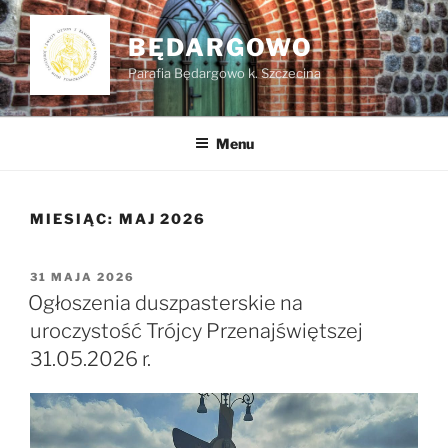
Przejdź
do
BĘDARGOWO
treści
Parafia Będargowo k. Szczecina
Menu
MIESIĄC:
MAJ 2026
OPUBLIKOWANE
31 MAJA 2026
W
Ogłoszenia duszpasterskie na
uroczystość Trójcy Przenajświętszej
31.05.2026 r.