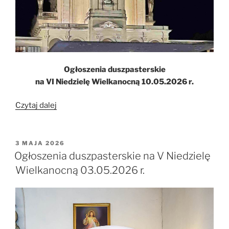
Ogłoszenia duszpasterskie
na VI Niedzielę Wielkanocną 10.05.2026 r.
„Ogłoszenia
Czytaj dalej
duszpasterskie
na
VI
OPUBLIKOWANE
3 MAJA 2026
W
Niedzielę
Ogłoszenia duszpasterskie na V Niedzielę
Wielkanocną
Wielkanocną 03.05.2026 r.
10.05.2026
r.”