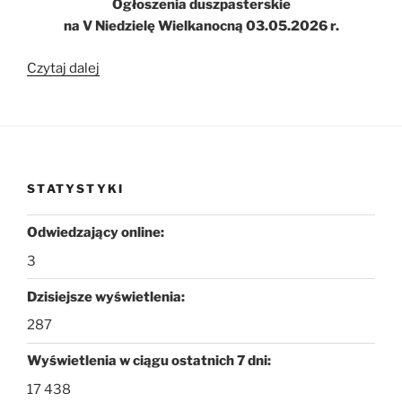
Ogłoszenia duszpasterskie
na V Niedzielę Wielkanocną 03.05.2026 r.
„Ogłoszenia
Czytaj dalej
duszpasterskie
na
V
Niedzielę
Wielkanocną
STATYSTYKI
03.05.2026
r.”
Odwiedzający online:
3
Dzisiejsze wyświetlenia:
287
Wyświetlenia w ciągu ostatnich 7 dni:
17 438