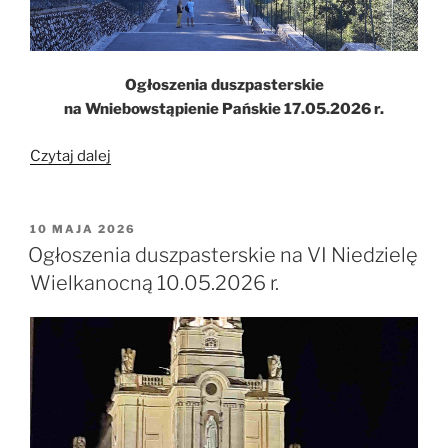
Ogłoszenia duszpasterskie
na Wniebowstąpienie Pańskie 17.05.2026 r.
„Ogłoszenia
Czytaj dalej
duszpasterskie
na
Wniebowstąpienie
OPUBLIKOWANE
10 MAJA 2026
W
Pańskie
Ogłoszenia duszpasterskie na VI Niedzielę
17.05.2026
Wielkanocną 10.05.2026 r.
r.”