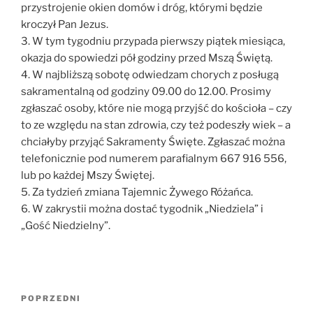
przystrojenie okien domów i dróg, którymi będzie
kroczył Pan Jezus.
3. W tym tygodniu przypada pierwszy piątek miesiąca,
okazja do spowiedzi pół godziny przed Mszą Świętą.
4. W najbliższą sobotę odwiedzam chorych z posługą
sakramentalną od godziny 09.00 do 12.00. Prosimy
zgłaszać osoby, które nie mogą przyjść do kościoła – czy
to ze względu na stan zdrowia, czy też podeszły wiek – a
chciałyby przyjąć Sakramenty Święte. Zgłaszać można
telefonicznie pod numerem parafialnym 667 916 556,
lub po każdej Mszy Świętej.
5. Za tydzień zmiana Tajemnic Żywego Różańca.
6. W zakrystii można dostać tygodnik „Niedziela” i
„Gość Niedzielny”.
Nawigacja
Poprzedni
POPRZEDNI
wpisu