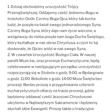
1. Dzisiaj obchodzimy uroczystość Trójcy
Przenajświętszej. Oddajemy cześć Jednemu Bogu w
troistości Osób. Czcimy Boga Ojca, który tak kocha
ludzi, że posyła na świat swego jednorodzonego Syna.
Czcimy Boga Syna, który daje nam życie wieczne, a
wstąpiwszy do nieba posyła nam boga Ducha Świętego,
który kształtuje w nas obraz Chrystusa, a czyni to taj
doskonale, że Ojciec widzi w nas swego Syna.
2. W czwartek Uroczystość Bożego Ciała. W naszej
parafii Msze św., oraz procesje Eucharystyczne, będą
celebrowane w następującym porządku: uroczystości
rozpoczynają się w Stobnie o godz. 9:00, w Będargowie
o godz. 11:00. Bobolinie o godz. 14:00 Msza Święta bez
procesji. Bardzo proszę o przygotowanie czterech
eucharystycznych ołtarzy na trasie procesji, gdzie
będziemy oddawać cześć Jezusowi Chrystusowi
ukrytemu w Najświętszym Sakramencie i będziemy
słuchali słów Ewangelii. Proszę także o tradycyjne