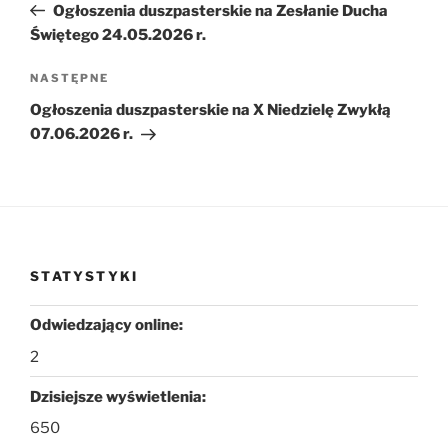
wpis
Ogłoszenia duszpasterskie na Zesłanie Ducha
Świętego 24.05.2026 r.
Następny
NASTĘPNE
wpis
Ogłoszenia duszpasterskie na X Niedzielę Zwykłą
07.06.2026 r.
STATYSTYKI
Odwiedzający online:
2
Dzisiejsze wyświetlenia:
650