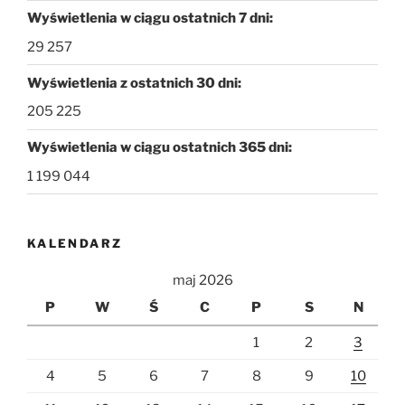
Wyświetlenia w ciągu ostatnich 7 dni:
29 257
Wyświetlenia z ostatnich 30 dni:
205 225
Wyświetlenia w ciągu ostatnich 365 dni:
1 199 044
KALENDARZ
maj 2026
P
W
Ś
C
P
S
N
1
2
3
4
5
6
7
8
9
10